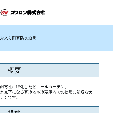
コ
ン
テ
ン
ツ
へ
ス
糸入り耐寒防炎透明
キ
ッ
プ
概要
耐寒性に特化したビニールカーテン。
氷点下になる寒冷地や冷蔵庫内での使用に最適なカー
テンです。