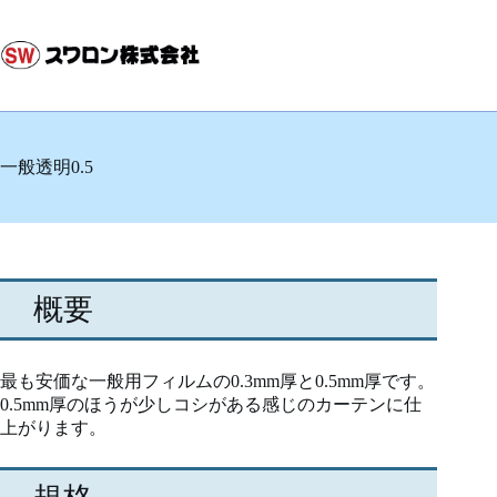
コ
ン
テ
ン
ツ
へ
ス
一般透明0.5
キ
ッ
プ
概要
最も安価な一般用フィルムの0.3mm厚と0.5mm厚です。
0.5mm厚のほうが少しコシがある感じのカーテンに仕
上がります。