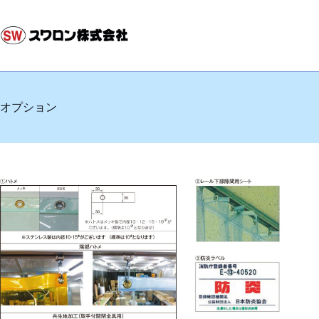
コ
ン
テ
ン
ツ
へ
ス
オプション
キ
ッ
プ