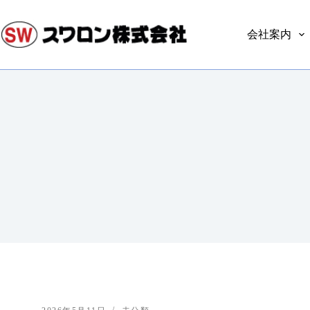
コ
ン
会社案内
テ
ン
ツ
へ
ス
キ
ッ
プ